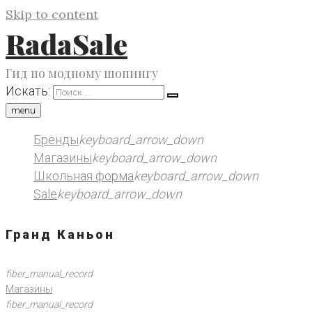
Skip to content
RadaSale
Гид по модному шопингу
Искать:
menu
Бренды
keyboard_arrow_down
Магазины
keyboard_arrow_down
Школьная форма
keyboard_arrow_down
Sale
keyboard_arrow_down
Гранд Каньон
fiber_manual_record
Магазины
fiber_manual_record