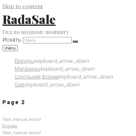
Skip to content
RadaSale
Гид по модному шопингу
Искать:
menu
Бренды
keyboard_arrow_down
Магазины
keyboard_arrow_down
Школьная форма
keyboard_arrow_down
Sale
keyboard_arrow_down
Page 2
fiber_manual_record
Бренды
fiber_manual_record