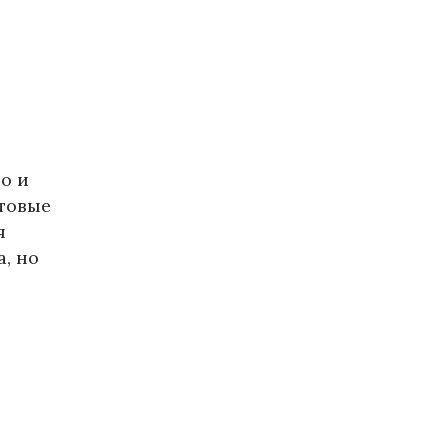
о и
етовые
я
, но