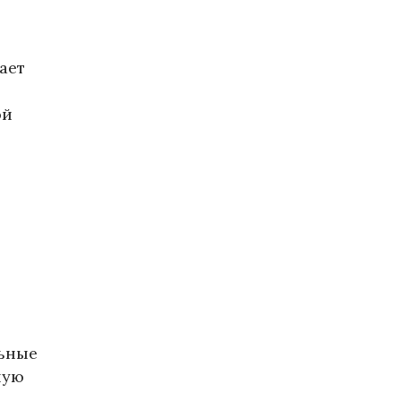
ает
ой
льные
ную