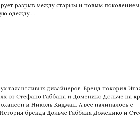
рует разрыв между старым и новым поколением
гую одежду.…
двух талантливых дизайнеров. Бренд покорил Ита
ьях от Стефано Габбана и Доменико Дольче на к
охансон и Николь Кидман. А все начиналось с
 История бренда Дольче Габбана Доменико и Ст